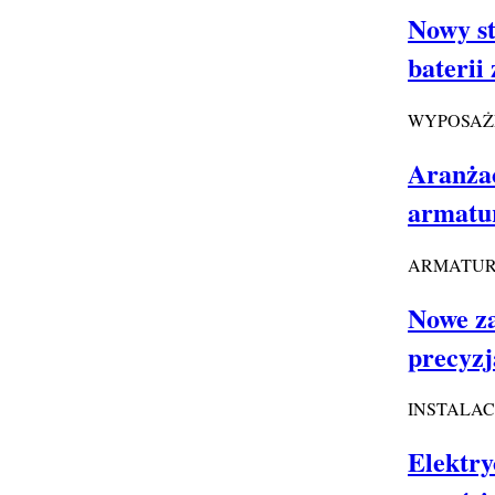
Nowy s
baterii
WYPOSAŻ
Aranżac
armatur
ARMATU
Nowe za
precyzj
INSTALAC
Elektry