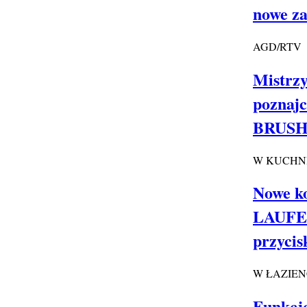
nowe za
AGD/RTV
Mistrzy
poznaj
BRUSH
W KUCHN
Nowe ko
LAUFEN
przyci
W ŁAZIE
Funkcjo