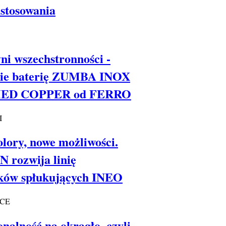
stosowania
ni wszechstronności -
cie baterię ZUMBA INOX
ED COPPER od FERRO
I
lory, nowe możliwości.
 rozwija linię
sków spłukujących INEO
NCE
nalność na okrągło, czyli