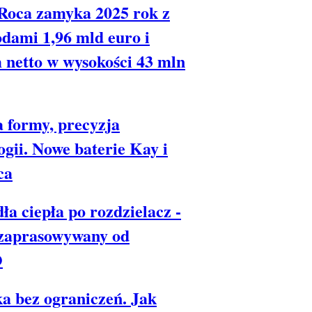
Roca zamyka 2025 rok z
dami 1,96 mld euro i
 netto w wysokości 43 mln
 formy, precyzja
ogii. Nowe baterie Kay i
ca
ła ciepła po rozdzielacz -
 zaprasowywany od
O
a bez ograniczeń. Jak