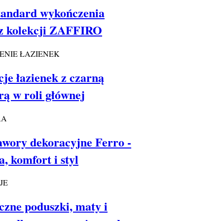
tandard wykończenia
 z kolekcji ZAFFIRO
ENIE ŁAZIENEK
je łazienek z czarną
ą w roli głównej
RA
wory dekoracyjne Ferro -
a, komfort i styl
JE
czne poduszki, maty i