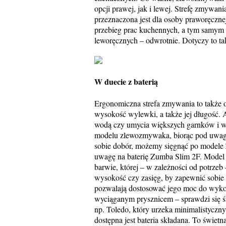
opcji prawej, jak i lewej. Strefę zmywan
przeznaczona jest dla osoby praworęcznej
przebieg prac kuchennych, a tym samym 
leworęcznych – odwrotnie. Dotyczy to tak
W duecie z baterią
Ergonomiczna strefa zmywania to także
wysokość wylewki, a także jej długość.
wodą czy umycia większych garnków i w
modelu zlewozmywaka, biorąc pod uwagę 
sobie dobór, możemy sięgnąć po modele
uwagę na baterię Zumba Slim 2F. Model
barwie, której – w zależności od potrzeb
wysokość czy zasięg, by zapewnić sobi
pozwalają dostosować jego moc do wykon
wyciąganym prysznicem – sprawdzi się ś
np. Toledo, który urzeka minimalistycz
dostępna jest bateria składana. To świet