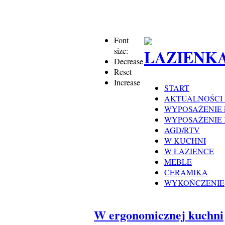
Font
size:
Decrease
Reset
Increase
START
AKTUALNOŚCI 
WYPOSAŻENIE 
WYPOSAŻENIE
AGD/RTV
W KUCHNI
W ŁAZIENCE
MEBLE
CERAMIKA
WYKOŃCZENIE
W ergonomicznej kuchni