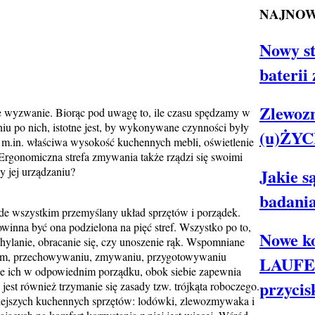
NAJNOW
Nowy s
baterii
Zlewoz
re wyzwanie. Biorąc pod uwagę to, ile czasu spędzamy w
niu po nich, istotne jest, by wykonywane czynności były
(u)ŻYC
u m.in. właściwa wysokość kuchennych mebli, oświetlenie
Ergonomiczna strefa zmywania także rządzi się swoimi
 jej urządzaniu?
Jakie s
badania
de wszystkim przemyślany układ sprzętów i porządek.
winna być ona podzielona na pięć stref. Wszystko po to,
Nowe ko
ylanie, obracanie się, czy unoszenie rąk. Wspomniane
asom, przechowywaniu, zmywaniu, przygotowywaniu
LAUFEN
e ich w odpowiednim porządku, obok siebie zapewnia
przyci
est również trzymanie się zasady tzw. trójkąta roboczego.
niejszych kuchennych sprzętów: lodówki, zlewozmywaka i