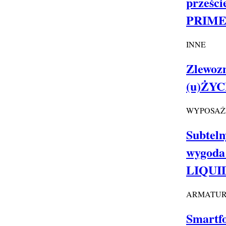
prześci
PRIME
INNE
Zlewoz
(u)ŻYC
WYPOSAŻ
Subteln
wygoda
LIQUI
ARMATU
Smartfo