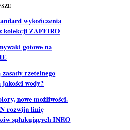
SZE
tandard wykończenia
 z kolekcji ZAFFIRO
mywaki gotowe na
IE
ą zasady rzetelnego
 jakości wody?
lory, nowe możliwości.
 rozwija linię
sków spłukujących INEO