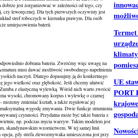
innowac
ia dobrze jest zorganizować w zależności od tego, czy
, czy leworęcznej. Dla tych pierwszych oczywisty jest
możliwo
układ stref roboczych w kierunku prawym. Dla osób
że umiejscowienia baterii.
Termet 
urządze
klimaty
pomies
 odpowiednio dobrana bateria. Zwróćmy więc uwagę na
 Armatura musi dawać możliwość swobodnego napełnienia
ysokich naczyń. Dlatego dopasujmy ją do konkretnego
UE staw
jego wielkość oraz głębokość. Jeśli chcemy ułatwić
 Zumba z elastyczną wylewką. Wśród nich warto zwrócić
PORT P
 ma wysoki, chromowany korpus i wylewkę o czarnej
krajowe
 – możemy zmieniać kształt, a także regulować jej
e maksymalną wygodę zmywania. Dwie funkcje strumienia
gospod
ywanej czynności. Przydatna może być także bateria z
wietnie, np. podczas mycia warzyw. Takim modelem jest
nym, skandynawskim wzornictwem. W tej samej linii
Nowośc
na opcja, gdy strefa zlewozmywaka umieszczona jest przy