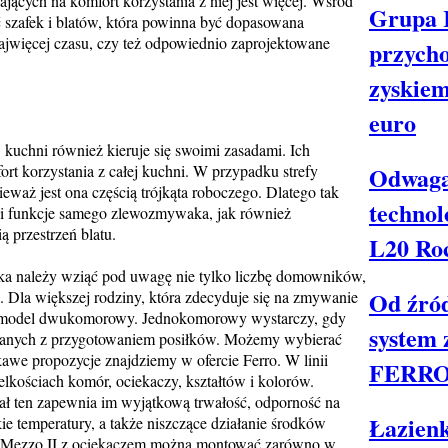
cych na komfort korzystania z niej jest więcej. Wśród
Grupa 
szafek i blatów, która powinna być dopasowana
ajwięcej czasu, czy też odpowiednio zaprojektowane
przycho
zyskiem
euro
 kuchni również kieruje się swoimi zasadami. Ich
rt korzystania z całej kuchni. W przypadku strefy
Odwaga
eważ jest ona częścią trójkąta roboczego. Dlatego tak
technol
ć i funkcje samego zlewozmywaka, jak również
 przestrzeń blatu.
L20 Ro
 należy wziąć pod uwagę nie tylko liczbę domowników,
Od źród
 Dla większej rodziny, która zdecyduje się na zmywanie
ie model dwukomorowy. Jednokomorowy wystarczy, gdy
system
ązanych z przygotowaniem posiłków. Możemy wybierać
awe propozycje znajdziemy w ofercie Ferro. W linii
FERR
lkościach komór, ociekaczy, kształtów i kolorów.
ał ten zapewnia im wyjątkową trwałość, odporność na
Łazienk
e temperatury, a także niszczące działanie środków
 Mezzo II z ociekaczem można montować zarówno w