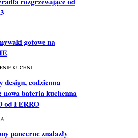
eradła rozgrzewające od
3
mywaki gotowe na
IE
ENIE KUCHNI
y design, codzienna
: nowa bateria kuchenna
D od FERRO
RA
ny pancerne znalazły