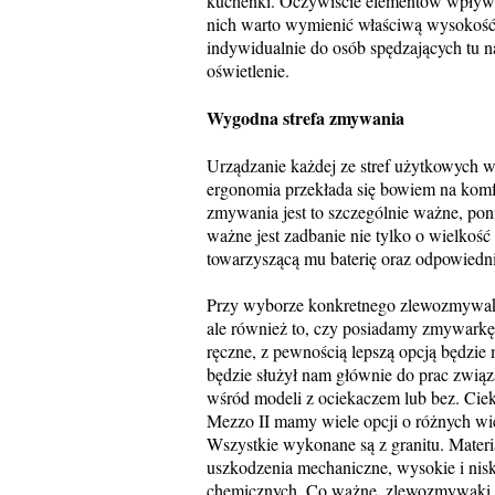
kuchenki. Oczywiście elementów wpływają
nich warto wymienić właściwą wysokość 
indywidualnie do osób spędzających tu n
oświetlenie.
Wygodna strefa zmywania
Urządzanie każdej ze stref użytkowych w
ergonomia przekłada się bowiem na komfo
zmywania jest to szczególnie ważne, poni
ważne jest zadbanie nie tylko o wielkoś
towarzyszącą mu baterię oraz odpowiednią
Przy wyborze konkretnego zlewozmywaka
ale również to, czy posiadamy zmywarkę.
ręczne, z pewnością lepszą opcją będz
będzie służył nam głównie do prac zwi
wśród modeli z ociekaczem lub bez. Ciek
Mezzo II mamy wiele opcji o różnych wie
Wszystkie wykonane są z granitu. Materi
uszkodzenia mechaniczne, wysokie i niski
chemicznych. Co ważne, zlewozmywaki