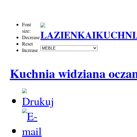
Font
size:
Decrease
Reset
Increase
Kuchnia widziana oczam